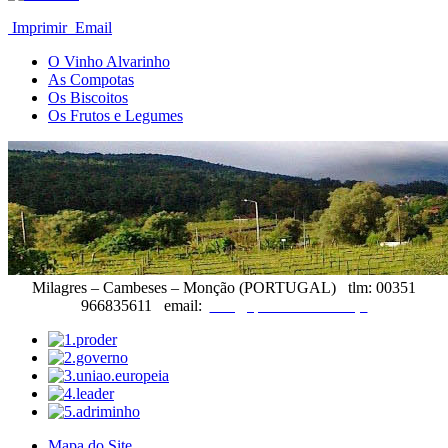
Imprimir
Email
O Vinho Alvarinho
As Compotas
Os Biscoitos
Os Frutos e Legumes
Milagres – Cambeses – Monção (PORTUGAL) tlm: 00351
966835611 email:
info@quintadateimosa.pt
Mapa do Site