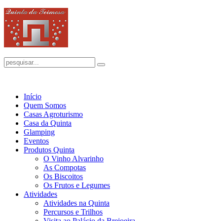
Início
Quem Somos
Casas Agroturismo
Casa da Quinta
Glamping
Eventos
Produtos Quinta
O Vinho Alvarinho
As Compotas
Os Biscoitos
Os Frutos e Legumes
Atividades
Atividades na Quinta
Percursos e Trilhos
Visita ao Palácio da Brejoeira