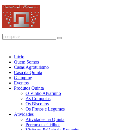
Início
Quem Somos
Casas Agroturismo
Casa da Quinta
Glamping
Eventos
Produtos Quinta
O Vinho Alvarinho
As Compotas
Os Biscoitos
Os Frutos e Legumes
Atividades
Atividades na Quinta
Percursos e Trilhos
Visita ao Palácio da Brejoeira