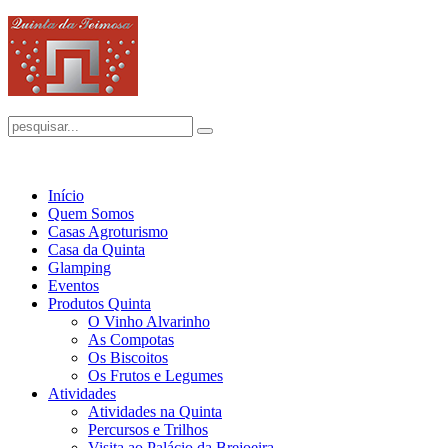
Início
Quem Somos
Casas Agroturismo
Casa da Quinta
Glamping
Eventos
Produtos Quinta
O Vinho Alvarinho
As Compotas
Os Biscoitos
Os Frutos e Legumes
Atividades
Atividades na Quinta
Percursos e Trilhos
Visita ao Palácio da Brejoeira