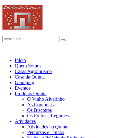
Início
Quem Somos
Casas Agroturismo
Casa da Quinta
Glamping
Eventos
Produtos Quinta
O Vinho Alvarinho
As Compotas
Os Biscoitos
Os Frutos e Legumes
Atividades
Atividades na Quinta
Percursos e Trilhos
Visita ao Palácio da Brejoeira