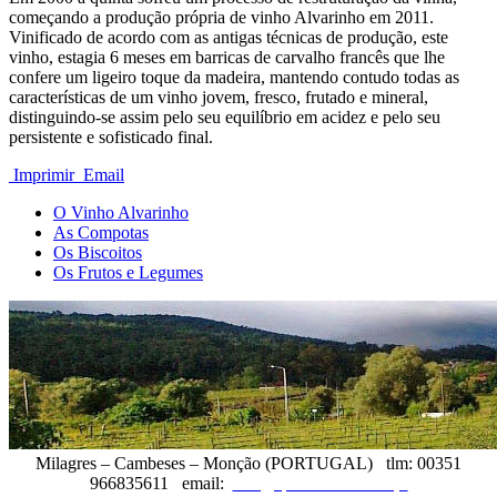
começando a produção própria de vinho Alvarinho em 2011.
Vinificado de acordo com as antigas técnicas de produção, este
vinho, estagia 6 meses em barricas de carvalho francês que lhe
confere um ligeiro toque da madeira, mantendo contudo todas as
características de um vinho jovem, fresco, frutado e mineral,
distinguindo-se assim pelo seu equilíbrio em acidez e pelo seu
persistente e sofisticado final.
Imprimir
Email
O Vinho Alvarinho
As Compotas
Os Biscoitos
Os Frutos e Legumes
Milagres – Cambeses – Monção (PORTUGAL) tlm: 00351
966835611 email:
info@quintadateimosa.pt