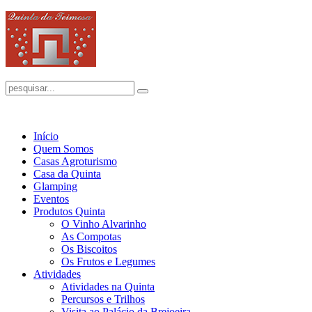
Início
Quem Somos
Casas Agroturismo
Casa da Quinta
Glamping
Eventos
Produtos Quinta
O Vinho Alvarinho
As Compotas
Os Biscoitos
Os Frutos e Legumes
Atividades
Atividades na Quinta
Percursos e Trilhos
Visita ao Palácio da Brejoeira