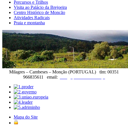
Percursos e Trilhos
Visita ao Palácio da Brejoeira
Centro Histórico de Monção
Atividades Radicais
Praia e montanha
Milagres – Cambeses – Monção (PORTUGAL) tlm: 00351
966835611 email:
info@quintadateimosa.pt
Mapa do Site